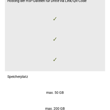
Hosting der H5P-Dateien für Dritte via Link/QR-Code
✓
✓
✓
Speicherplatz
max. 50 GB
max. 200 GB